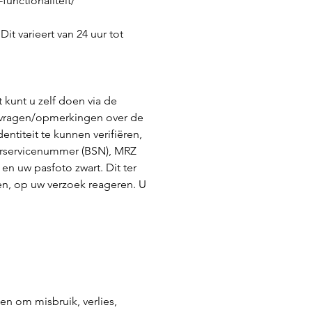
functionaliteit/
it varieert van 24 uur tot
 kunt u zelf doen via de
re vragen/opmerkingen over de
entiteit te kunnen verifiëren,
gerservicenummer (BSN), MRZ
 uw pasfoto zwart. Dit ter
ken, op uw verzoek reageren. U
 om misbruik, verlies,