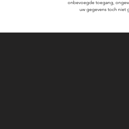
onbevoegde toegang, ongewen
uw gegevens toch niet g