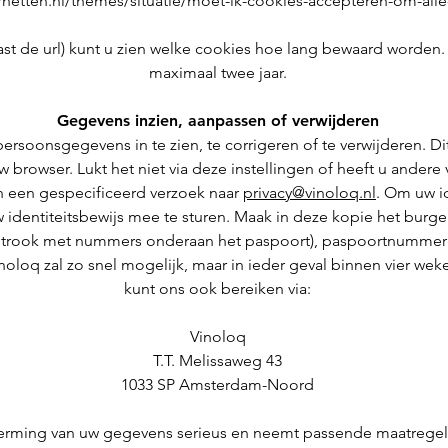
ernetten.nl/themes/situatie/moet-ik-cookies-accepteren-om-alle-
st de url) kunt u zien welke cookies hoe lang bewaard worden. D
maximaal twee jaar.
Gegevens inzien, aanpassen of verwijderen
ersoonsgegevens in te zien, te corrigeren of te verwijderen. Dit
uw browser. Lukt het niet via deze instellingen of heeft u ande
n een gespecificeerd verzoek naar
privacy@vinoloq.nl
. Om uw id
w identiteitsbewijs mee te sturen. Maak in deze kopie het bur
strook met nummers onderaan het paspoort), paspoortnummer en
noloq zal zo snel mogelijk, maar in ieder geval binnen vier we
kunt ons ook bereiken via:
Vinoloq
T.T. Melissaweg 43
1033 SP Amsterdam-Noord
rming van uw gegevens serieus en neemt passende maatregelen