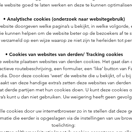
e website goed te laten werken en deze te kunnen optimalise
• Analytische cookies (onderzoek naar websitegebruik)
website doorgeven welke pagina’s u bekijkt, in welke volgorde,
die kunnen helpen om de website beter op de bezoekers af te 
erzameld op een wijze waarop ze niet zijn te herleiden tot p
• Cookies van websites van derden/ Tracking cookies
website plaatsen websites van derden cookies. Het gaat dan o
ctieve routebeschrijving, een formulier, een ‘like’ button van
dia. Door deze cookies ‘weet’ de website die u bekijkt, of u b
aakt van deze handige extra’s zetten deze websites van derde
t derde partijen met hun cookies doen. U kunt deze cookies 
a’s kunt u dan niet gebruiken. Uw weigering heeft geen gevolg
lle cookies door uw internetbrowser zo in te stellen dat deze 
rmatie die eerder is opgeslagen via de instellingen van uw brow
toelichting: