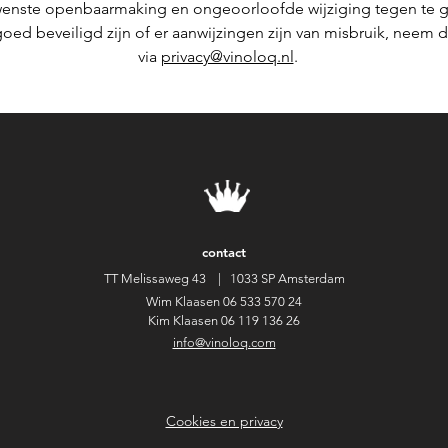
ste openbaarmaking en ongeoorloofde wijziging tegen te gaa
oed beveiligd zijn of er aanwijzingen zijn van misbruik, neem 
via
privacy@vinoloq.nl
.
contact
TT Melissaweg 43 |
1033 SP Amsterdam
Wim Klaasen
06 533 570 24
Kim Klaasen
06 119 136 26
info@vinoloq.com
Cookies en privacy