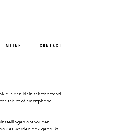
M L I N E
C O N T A C T
kie is een klein tekstbestand
er, tablet of smartphone.
sinstellingen onthouden
cookies worden ook gebruikt