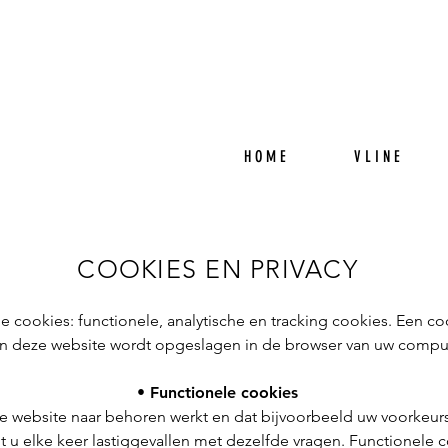
H O M E
V L I N E
COOKIES EN PRIVACY
 cookies: functionele, analytische en tracking cookies. Een coo
aan deze website wordt opgeslagen in de browser van uw comput
• Functionele cookies
e website naar behoren werkt en dat bijvoorbeeld uw voorkeur
 u elke keer lastiggevallen met dezelfde vragen. Functionele 